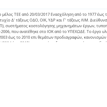
μέλος ΤΕΕ από 20/03/2017 Ενασχόληση από το 1977 έως το
τυχίο Δ' τάξεως ΟΔΟ, ΟΙΚ, ΥΔΡ και Γ' τάξεως ΛΙΜ. Διεύθ
), συστήματος κοστολόγησης μηχανημάτων έργων, τυποπ
2006, που ανατέθηκε στο ΙΟΚ από το ΥΠΕΧΩΔΕ. Το έργο υλο
ο 2003 έως το 2010 επι θεμάτων προδιαγραφών, κανονισμ
 (2004 έως 2013) για την σύνταξη, επικαιροποίηση και δ
ς Εργασίες του ΕΛΟΤ Από το 1998 έως σήμερα σύμβουλος τ
himedes.gr
Θέσεις - απόψεις - σχόλια - ανακοινώσεις
Κα
Ανακοινώσεις