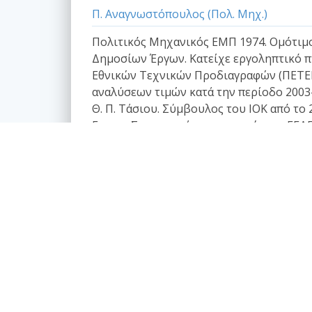
Π. Αναγνωστόπουλος (Πολ. Μηχ.)
Πολιτικός Μηχανικός ΕΜΠ 1974. Ομότιμο 
Δημοσίων Έργων. Κατείχε εργοληπτικό π
Εθνικών Τεχνικών Προδιαγραφών (ΠΕΤΕΠ
αναλύσεων τιμών κατά την περίοδο 2003-
Θ. Π. Τάσιου. Σύμβουλος του ΙΟΚ από τ
Εργων. Συμμετοχή σε επιτροπές της ΓΓΔΕ
Ενιαίων Τιμολογίων. Συμμετοχή σε Ομάδε
Από το 2010 administrator του www.e-arc
Κατάλογος άρθρων
Επαγγελματικά θέματα
Ασφαλιστική κάλυψη Μελέτης και Κατασκευής
Εργων