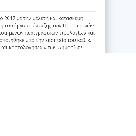
 2017 με την μελέτη και κατασκευή
υνση του έργου σύνταξης των Προσωρινών
οιημένων περιγραφικών τιμολογίων και
ποιήθηκε υπό την εποπτεία του καθ. κ.
ών και κοστολογήσεων των Δημοσίων
ιεύρυνση του θεματολογίου των Νέων
ης εταιρείας μελετών ΤΟ.Π.Π.Ο.Σ. ΑΕ.
νονιστικά κείμενα - Τυποποίηση
Θέματα κωδικοποίησης