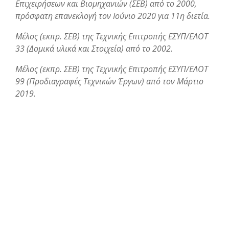
Επιχειρήσεων και Βιομηχανιών (ΣΕΒ) από το 2000,
πρόσφατη επανεκλογή τον Ιούνιο 2020 για 11η διετία.
Μέλος (εκπρ. ΣΕΒ) της Τεχνικής Επιτροπής ΕΣΥΠ/ΕΛΟΤ
33 (Δομικά υλικά και Στοιχεία) από το 2002.
Μέλος (εκπρ. ΣΕΒ) της Τεχνικής Επιτροπής ΕΣΥΠ/ΕΛΟΤ
99 (Προδιαγραφές Τεχνικών Έργων) από τον Μάρτιο
2019.
Επιστημονικός συνεργάτης του think tank Κέντρο
Φιλελεύθερων Μελετών (ΚΕΦΙΜ).
Προσκεκλημένος ομιλητής σε πλήθος Συνεδρίων,
Ημερίδων, Εκδηλώσεων.
Εισηγητής σε σεμινάρια του ΙΕΚΕΜ/ΤΕΕ, Συντονιστής
μελετών του ΣΕΒ/Στέγη της Ελληνικής Βιομηχανίας, του
Ινστ. Οικονομικών & Βιομηχανικών Ερευνών (ΙΟΒΕ),
της Οικονομικής και Κοινωνικής Επιτροπής Ελλάδας
(ΟΚΕ) και εκπρόσωπος του ΤΕΕ σε 2 Συμβούλια