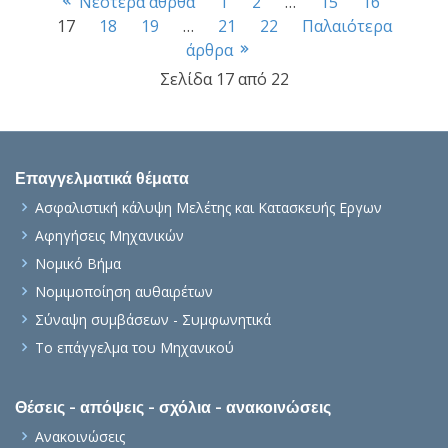
Πλοήγηση
Σελίδα
Σελίδα
Σελίδα
Σελίδα
Σελίδ
Νεότερα άθρθα
1
2
…
15
16
Σελίδα
Σελίδα
Σελίδα
Σελίδα
17
18
19
…
21
22
Παλαιότερα
καταλόγου
άρθρα
άρθρων
Σελίδα 17 από 22
Επαγγελματικά θέματα
Ασφαλιστική κάλυψη Μελέτης και Κατασκευής Εργων
Αφηγήσεις Μηχανικών
Νομικό Βήμα
Νομιμοποίηση αυθαιρέτων
Σύναψη συμβάσεων - Συμφωνητικά
Το επάγγελμα του Μηχανικού
Θέσεις - απόψεις - σχόλια - ανακοινώσεις
Ανακοινώσεις