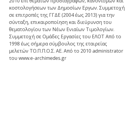
2010 επι θεμάτων προδιαγραφών, κανονισμών και
κοστολογήσεων των Δημοσίων Εργων. Συμμετοχή
σε επιτροπές της ΓΓΔΕ (2004 έως 2013) για την
σύνταξη, επικαιροποίηση και διεύρυνση του
θεματολογίου των Νέων Ενιαίων Τιμολογίων.
Συμμετοχή σε Ομάδες Εργασίες του ΕΛΟΤ Από το
1998 έως σήμερα σύμβουλος της εταιρείας
μελετών ΤΟ.Π.Π.Ο.Σ. ΑΕ. Από το 2010 administrator
του www.e-archimedes.gr
Κατάλογος άρθρων
Επαγγελματικά θέματα
Ασφαλιστική κάλυψη Μελέτης και Κατασκευής Εργων
Αφηγήσεις Μηχανικών