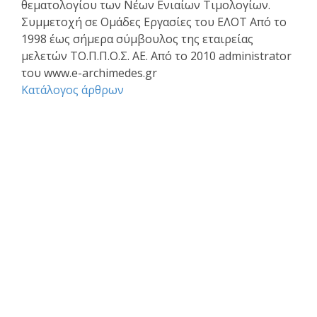
θεματολογίου των Νέων Ενιαίων Τιμολογίων.
Συμμετοχή σε Ομάδες Εργασίες του ΕΛΟΤ Από το
1998 έως σήμερα σύμβουλος της εταιρείας
μελετών ΤΟ.Π.Π.Ο.Σ. ΑΕ. Από το 2010 administrator
του www.e-archimedes.gr
Κατάλογος άρθρων
Επαγγελματικά θέματα
Ασφαλιστική κάλυψη Μελέτης και Κατασκευής Εργων
Αφηγήσεις Μηχανικών
Νομικό Βήμα
Νομιμοποίηση αυθαιρέτων
Σύναψη συμβάσεων - Συμφωνητικά
Το επάγγελμα του Μηχανικού