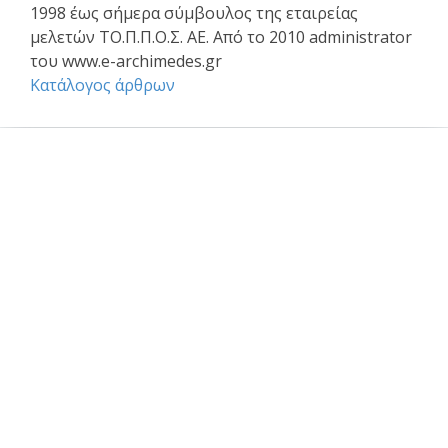
1998 έως σήμερα σύμβουλος της εταιρείας
μελετών ΤΟ.Π.Π.Ο.Σ. ΑΕ. Από το 2010 administrator
του www.e-archimedes.gr
Κατάλογος άρθρων
Επαγγελματικά θέματα
Ασφαλιστική κάλυψη Μελέτης και Κατασκευής Εργων
Αφηγήσεις Μηχανικών
Νομικό Βήμα
Νομιμοποίηση αυθαιρέτων
Σύναψη συμβάσεων - Συμφωνητικά
Το επάγγελμα του Μηχανικού