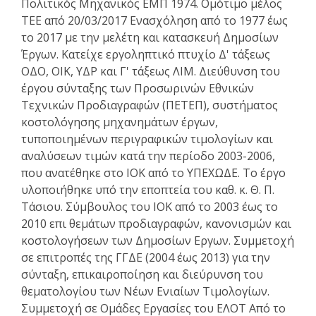
Πολιτικός Μηχανικός ΕΜΠ 1974. Ομότιμο μέλος
ΤΕΕ από 20/03/2017 Ενασχόληση από το 1977 έως
το 2017 με την μελέτη και κατασκευή Δημοσίων
Έργων. Κατείχε εργοληπτικό πτυχίο Δ' τάξεως
ΟΔΟ, ΟΙΚ, ΥΔΡ και Γ' τάξεως ΛΙΜ. Διεύθυνση του
έργου σύνταξης των Προσωρινών Εθνικών
Τεχνικών Προδιαγραφών (ΠΕΤΕΠ), συστήματος
κοστολόγησης μηχανημάτων έργων,
τυποποιημένων περιγραφικών τιμολογίων και
αναλύσεων τιμών κατά την περίοδο 2003-2006,
που ανατέθηκε στο ΙΟΚ από το ΥΠΕΧΩΔΕ. Το έργο
υλοποιήθηκε υπό την εποπτεία του καθ. κ. Θ. Π.
Τάσιου. Σύμβουλος του ΙΟΚ από το 2003 έως το
2010 επι θεμάτων προδιαγραφών, κανονισμών και
κοστολογήσεων των Δημοσίων Εργων. Συμμετοχή
σε επιτροπές της ΓΓΔΕ (2004 έως 2013) για την
σύνταξη, επικαιροποίηση και διεύρυνση του
θεματολογίου των Νέων Ενιαίων Τιμολογίων.
Συμμετοχή σε Ομάδες Εργασίες του ΕΛΟΤ Από το