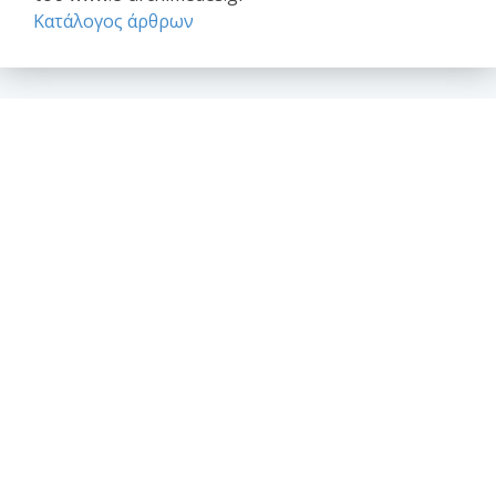
Κατάλογος άρθρων
Επαγγελματικά θέματα
Ασφαλιστική κάλυψη Μελέτης και Κατασκευής Εργων
Αφηγήσεις Μηχανικών
Νομικό Βήμα
Νομιμοποίηση αυθαιρέτων
Σύναψη συμβάσεων - Συμφωνητικά
Το επάγγελμα του Μηχανικού
Θέσεις - απόψεις - σχόλια - ανακοινώσεις
Ανακοινώσεις