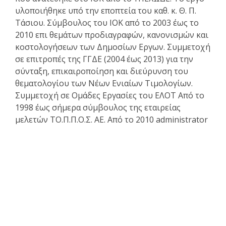
υλοποιήθηκε υπό την εποπτεία του καθ. κ. Θ. Π.
Τάσιου. Σύμβουλος του ΙΟΚ από το 2003 έως το
2010 επι θεμάτων προδιαγραφών, κανονισμών και
κοστολογήσεων των Δημοσίων Εργων. Συμμετοχή
σε επιτροπές της ΓΓΔΕ (2004 έως 2013) για την
σύνταξη, επικαιροποίηση και διεύρυνση του
θεματολογίου των Νέων Ενιαίων Τιμολογίων.
Συμμετοχή σε Ομάδες Εργασίες του ΕΛΟΤ Από το
1998 έως σήμερα σύμβουλος της εταιρείας
μελετών ΤΟ.Π.Π.Ο.Σ. ΑΕ. Από το 2010 administrator
του www.e-archimedes.gr
Κατάλογος άρθρων
Επαγγελματικά θέματα