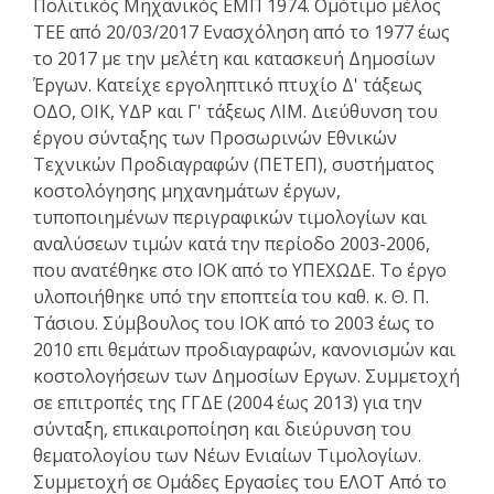
Πολιτικός Μηχανικός ΕΜΠ 1974. Ομότιμο μέλος
ΤΕΕ από 20/03/2017 Ενασχόληση από το 1977 έως
το 2017 με την μελέτη και κατασκευή Δημοσίων
Έργων. Κατείχε εργοληπτικό πτυχίο Δ' τάξεως
ΟΔΟ, ΟΙΚ, ΥΔΡ και Γ' τάξεως ΛΙΜ. Διεύθυνση του
έργου σύνταξης των Προσωρινών Εθνικών
Τεχνικών Προδιαγραφών (ΠΕΤΕΠ), συστήματος
κοστολόγησης μηχανημάτων έργων,
τυποποιημένων περιγραφικών τιμολογίων και
αναλύσεων τιμών κατά την περίοδο 2003-2006,
που ανατέθηκε στο ΙΟΚ από το ΥΠΕΧΩΔΕ. Το έργο
υλοποιήθηκε υπό την εποπτεία του καθ. κ. Θ. Π.
Τάσιου. Σύμβουλος του ΙΟΚ από το 2003 έως το
2010 επι θεμάτων προδιαγραφών, κανονισμών και
κοστολογήσεων των Δημοσίων Εργων. Συμμετοχή
σε επιτροπές της ΓΓΔΕ (2004 έως 2013) για την
σύνταξη, επικαιροποίηση και διεύρυνση του
θεματολογίου των Νέων Ενιαίων Τιμολογίων.
Συμμετοχή σε Ομάδες Εργασίες του ΕΛΟΤ Από το