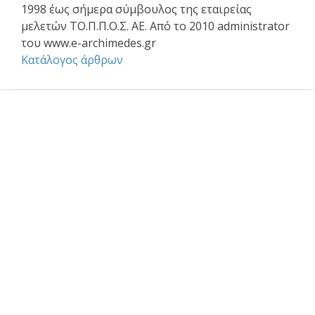
1998 έως σήμερα σύμβουλος της εταιρείας
μελετών ΤΟ.Π.Π.Ο.Σ. ΑΕ. Από το 2010 administrator
του www.e-archimedes.gr
Κατάλογος άρθρων
Επαγγελματικά θέματα
Ασφαλιστική κάλυψη Μελέτης και Κατασκευής Εργων
Αφηγήσεις Μηχανικών
Νομικό Βήμα
Νομιμοποίηση αυθαιρέτων
Σύναψη συμβάσεων - Συμφωνητικά
Το επάγγελμα του Μηχανικού