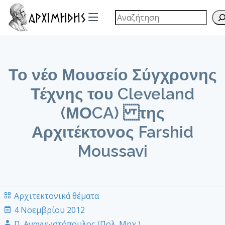
Το νέο Μουσείο Σύγχρονης
Τέχνης του Cleveland
(ΜΟCA) της
Αρχιτέκτονος Farshid
Moussavi
Αρχιτεκτονικά θέματα
4 Νοεμβρίου 2012
Π. Αναγνωστόπουλος (Πολ. Μηχ.)