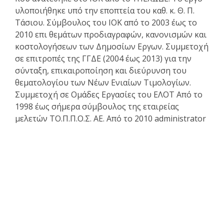
υλοποιήθηκε υπό την εποπτεία του καθ. κ. Θ. Π.
Τάσιου. Σύμβουλος του ΙΟΚ από το 2003 έως το
2010 επι θεμάτων προδιαγραφών, κανονισμών και
κοστολογήσεων των Δημοσίων Εργων. Συμμετοχή
σε επιτροπές της ΓΓΔΕ (2004 έως 2013) για την
σύνταξη, επικαιροποίηση και διεύρυνση του
θεματολογίου των Νέων Ενιαίων Τιμολογίων.
Συμμετοχή σε Ομάδες Εργασίες του ΕΛΟΤ Από το
1998 έως σήμερα σύμβουλος της εταιρείας
μελετών ΤΟ.Π.Π.Ο.Σ. ΑΕ. Από το 2010 administrator
του www.e-archimedes.gr
Κατάλογος άρθρων
Επαγγελματικά θέματα