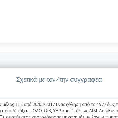
Σχετικά με τον/την συγγραφέα
μέλος ΤΕΕ από 20/03/2017 Ενασχόληση από το 1977 έως το
τυχίο Δ' τάξεως ΟΔΟ, ΟΙΚ, ΥΔΡ και Γ' τάξεως ΛΙΜ. Διεύθ
), συστήματος κοστολόγησης μηχανημάτων έργων, τυποπ