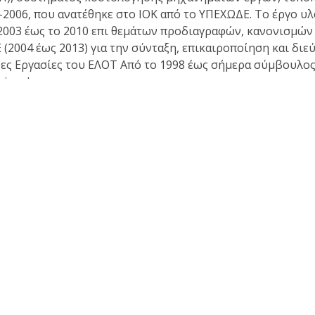
2006, που ανατέθηκε στο ΙΟΚ από το ΥΠΕΧΩΔΕ. Το έργο υλο
ο 2003 έως το 2010 επι θεμάτων προδιαγραφών, κανονισμ
 (2004 έως 2013) για την σύνταξη, επικαιροποίηση και δ
ς Εργασίες του ΕΛΟΤ Από το 1998 έως σήμερα σύμβουλος τ
himedes.gr
Θέσεις - απόψεις - σχόλια - ανακοινώσεις
Κα
Ανακοινώσεις
Απόψεις για αναπτυξιακά θέματα
Απόψεις επί τεχνικών θεμάτων
Γλώσσα, πολιτισμός και παιδεία
Εισηγήσεις σε ημερίδες και συνέδρια