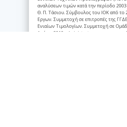
αναλύσεων τιμών κατά την περίοδο 2003-
Θ. Π. Τάσιου. Σύμβουλος του ΙΟΚ από τ
Εργων. Συμμετοχή σε επιτροπές της ΓΓΔΕ
Ενιαίων Τιμολογίων. Συμμετοχή σε Ομάδε
Από το 2010 administrator του www.e-arc
Κατάλογος άρθρων
Επαγγελματικά θέματα
Ασφαλιστική κάλυψη Μελέτης και Κατασκευής
Εργων
Αφηγήσεις Μηχανικών
Νομικό Βήμα
Νομιμοποίηση αυθαιρέτων
Σύναψη συμβάσεων - Συμφωνητικά