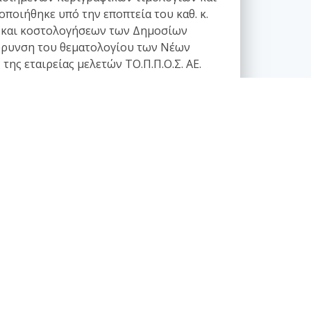
ποιήθηκε υπό την εποπτεία του καθ. κ.
ών και κοστολογήσεων των Δημοσίων
ιεύρυνση του θεματολογίου των Νέων
ης εταιρείας μελετών ΤΟ.Π.Π.Ο.Σ. ΑΕ.
νονιστικά κείμενα - Τυποποίηση
Θέματα κωδικοποίησης
Θέματα τυποποίησης - πιστοποίησης
Θεσμικό πλαίσιο
Παλιά ενδιαφέροντα κανονιστικά κείμενα
Πρότυπα, εγκύκλιοι