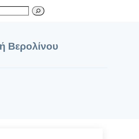
οχή Βερολίνου