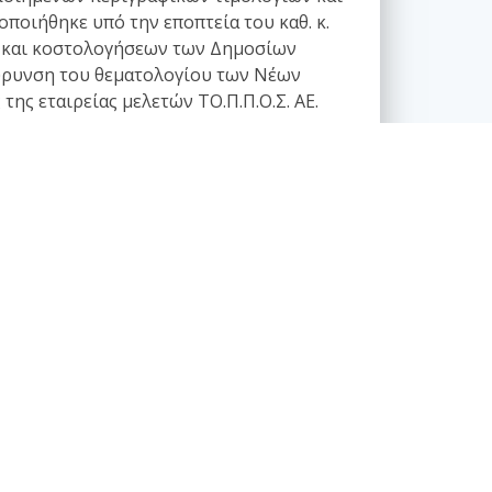
ποιήθηκε υπό την εποπτεία του καθ. κ.
ών και κοστολογήσεων των Δημοσίων
ιεύρυνση του θεματολογίου των Νέων
ης εταιρείας μελετών ΤΟ.Π.Π.Ο.Σ. ΑΕ.
νονιστικά κείμενα - Τυποποίηση
Θέματα κωδικοποίησης
Θέματα τυποποίησης - πιστοποίησης
Θεσμικό πλαίσιο
Παλιά ενδιαφέροντα κανονιστικά κείμενα
Πρότυπα, εγκύκλιοι