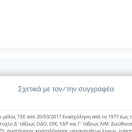
Σχετικά με τον/την συγγραφέα
μέλος ΤΕΕ από 20/03/2017 Ενασχόληση από το 1977 έως το
τυχίο Δ' τάξεως ΟΔΟ, ΟΙΚ, ΥΔΡ και Γ' τάξεως ΛΙΜ. Διεύθ
), συστήματος κοστολόγησης μηχανημάτων έργων, τυποπ