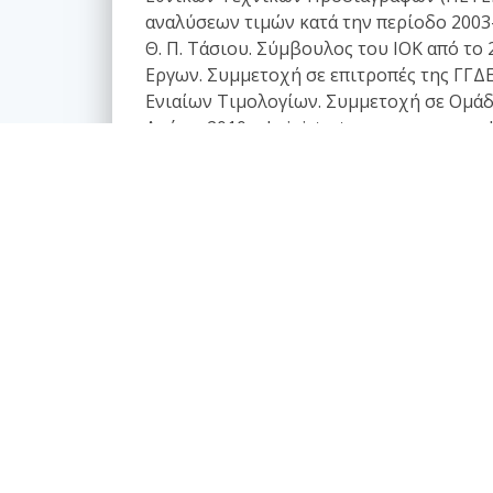
αναλύσεων τιμών κατά την περίοδο 2003-
Θ. Π. Τάσιου. Σύμβουλος του ΙΟΚ από τ
Εργων. Συμμετοχή σε επιτροπές της ΓΓΔΕ
Ενιαίων Τιμολογίων. Συμμετοχή σε Ομάδε
Από το 2010 administrator του www.e-arc
Κατάλογος άρθρων
Επαγγελματικά θέματα
Ασφαλιστική κάλυψη Μελέτης και Κατασκευής
Εργων
Αφηγήσεις Μηχανικών
Νομικό Βήμα
Νομιμοποίηση αυθαιρέτων
Σύναψη συμβάσεων - Συμφωνητικά