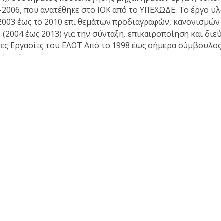
2006, που ανατέθηκε στο ΙΟΚ από το ΥΠΕΧΩΔΕ. Το έργο υλο
ο 2003 έως το 2010 επι θεμάτων προδιαγραφών, κανονισμ
 (2004 έως 2013) για την σύνταξη, επικαιροποίηση και δ
ς Εργασίες του ΕΛΟΤ Από το 1998 έως σήμερα σύμβουλος τ
himedes.gr
Θέσεις - απόψεις - σχόλια - ανακοινώσεις
Κα
Ανακοινώσεις
Απόψεις για αναπτυξιακά θέματα
Απόψεις επί τεχνικών θεμάτων
Γλώσσα, πολιτισμός και παιδεία
Εισηγήσεις σε ημερίδες και συνέδρια