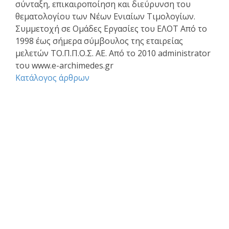
σύνταξη, επικαιροποίηση και διεύρυνση του
θεματολογίου των Νέων Ενιαίων Τιμολογίων.
Συμμετοχή σε Ομάδες Εργασίες του ΕΛΟΤ Από το
1998 έως σήμερα σύμβουλος της εταιρείας
μελετών ΤΟ.Π.Π.Ο.Σ. ΑΕ. Από το 2010 administrator
του www.e-archimedes.gr
Κατάλογος άρθρων
Επαγγελματικά θέματα
Ασφαλιστική κάλυψη Μελέτης και Κατασκευής Εργων
Αφηγήσεις Μηχανικών
Νομικό Βήμα
Νομιμοποίηση αυθαιρέτων
Σύναψη συμβάσεων - Συμφωνητικά