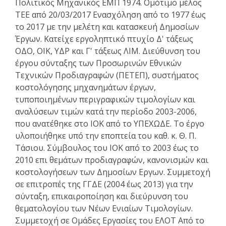
Πολιτικός Μηχανικός ΕΜΠ 1974. Ομότιμο μέλος
ΤΕΕ από 20/03/2017 Ενασχόληση από το 1977 έως
το 2017 με την μελέτη και κατασκευή Δημοσίων
Έργων. Κατείχε εργοληπτικό πτυχίο Δ' τάξεως
ΟΔΟ, ΟΙΚ, ΥΔΡ και Γ' τάξεως ΛΙΜ. Διεύθυνση του
έργου σύνταξης των Προσωρινών Εθνικών
Τεχνικών Προδιαγραφών (ΠΕΤΕΠ), συστήματος
κοστολόγησης μηχανημάτων έργων,
τυποποιημένων περιγραφικών τιμολογίων και
αναλύσεων τιμών κατά την περίοδο 2003-2006,
που ανατέθηκε στο ΙΟΚ από το ΥΠΕΧΩΔΕ. Το έργο
υλοποιήθηκε υπό την εποπτεία του καθ. κ. Θ. Π.
Τάσιου. Σύμβουλος του ΙΟΚ από το 2003 έως το
2010 επι θεμάτων προδιαγραφών, κανονισμών και
κοστολογήσεων των Δημοσίων Εργων. Συμμετοχή
σε επιτροπές της ΓΓΔΕ (2004 έως 2013) για την
σύνταξη, επικαιροποίηση και διεύρυνση του
θεματολογίου των Νέων Ενιαίων Τιμολογίων.
Συμμετοχή σε Ομάδες Εργασίες του ΕΛΟΤ Από το