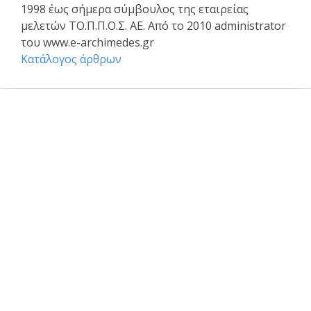
1998 έως σήμερα σύμβουλος της εταιρείας
μελετών ΤΟ.Π.Π.Ο.Σ. ΑΕ. Από το 2010 administrator
του www.e-archimedes.gr
Κατάλογος άρθρων
Επαγγελματικά θέματα
Ασφαλιστική κάλυψη Μελέτης και Κατασκευής Εργων
Αφηγήσεις Μηχανικών
Νομικό Βήμα
Νομιμοποίηση αυθαιρέτων
Σύναψη συμβάσεων - Συμφωνητικά
Το επάγγελμα του Μηχανικού