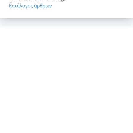
Κατάλογος άρθρων
Επαγγελματικά θέματα
Ασφαλιστική κάλυψη Μελέτης και Κατασκευής Εργων
Αφηγήσεις Μηχανικών
Νομικό Βήμα
Νομιμοποίηση αυθαιρέτων
Σύναψη συμβάσεων - Συμφωνητικά
Το επάγγελμα του Μηχανικού
Θέσεις - απόψεις - σχόλια - ανακοινώσεις
Ανακοινώσεις