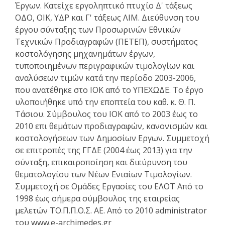
Έργων. Κατείχε εργοληπτικό πτυχίο Δ' τάξεως
ΟΔΟ, ΟΙΚ, ΥΔΡ και Γ' τάξεως ΛΙΜ. Διεύθυνση του
έργου σύνταξης των Προσωρινών Εθνικών
Τεχνικών Προδιαγραφών (ΠΕΤΕΠ), συστήματος
κοστολόγησης μηχανημάτων έργων,
τυποποιημένων περιγραφικών τιμολογίων και
αναλύσεων τιμών κατά την περίοδο 2003-2006,
που ανατέθηκε στο ΙΟΚ από το ΥΠΕΧΩΔΕ. Το έργο
υλοποιήθηκε υπό την εποπτεία του καθ. κ. Θ. Π.
Τάσιου. Σύμβουλος του ΙΟΚ από το 2003 έως το
2010 επι θεμάτων προδιαγραφών, κανονισμών και
κοστολογήσεων των Δημοσίων Εργων. Συμμετοχή
σε επιτροπές της ΓΓΔΕ (2004 έως 2013) για την
σύνταξη, επικαιροποίηση και διεύρυνση του
θεματολογίου των Νέων Ενιαίων Τιμολογίων.
Συμμετοχή σε Ομάδες Εργασίες του ΕΛΟΤ Από το
1998 έως σήμερα σύμβουλος της εταιρείας
μελετών ΤΟ.Π.Π.Ο.Σ. ΑΕ. Από το 2010 administrator
του www.e-archimedes.gr