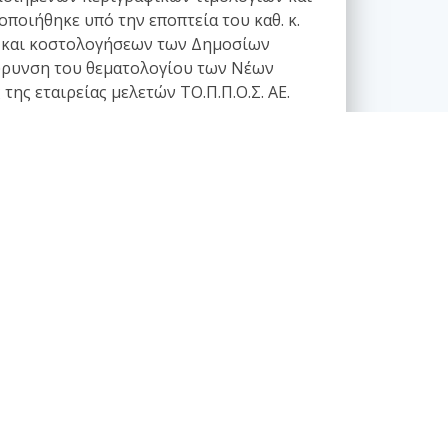
ποιήθηκε υπό την εποπτεία του καθ. κ.
ών και κοστολογήσεων των Δημοσίων
ιεύρυνση του θεματολογίου των Νέων
ης εταιρείας μελετών ΤΟ.Π.Π.Ο.Σ. ΑΕ.
νονιστικά κείμενα - Τυποποίηση
Θέματα κωδικοποίησης
Θέματα τυποποίησης - πιστοποίησης
Θεσμικό πλαίσιο
Παλιά ενδιαφέροντα κανονιστικά κείμενα
Πρότυπα, εγκύκλιοι