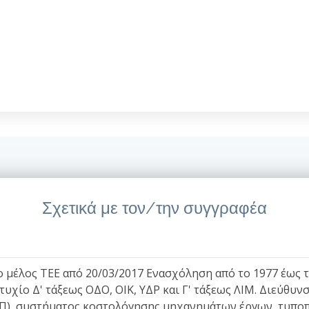
Σχετικά με τον/την συγγραφέα
μέλος ΤΕΕ από 20/03/2017 Ενασχόληση από το 1977 έως το
τυχίο Δ' τάξεως ΟΔΟ, ΟΙΚ, ΥΔΡ και Γ' τάξεως ΛΙΜ. Διεύθ
), συστήματος κοστολόγησης μηχανημάτων έργων, τυποπ