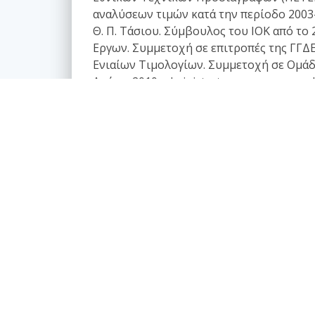
αναλύσεων τιμών κατά την περίοδο 2003-
Θ. Π. Τάσιου. Σύμβουλος του ΙΟΚ από τ
Εργων. Συμμετοχή σε επιτροπές της ΓΓΔΕ
Ενιαίων Τιμολογίων. Συμμετοχή σε Ομάδε
Από το 2010 administrator του www.e-arc
Κατάλογος άρθρων
Επαγγελματικά θέματα
Ασφαλιστική κάλυψη Μελέτης και Κατασκευής
Εργων
Αφηγήσεις Μηχανικών
Νομικό Βήμα
Νομιμοποίηση αυθαιρέτων
Σύναψη συμβάσεων - Συμφωνητικά