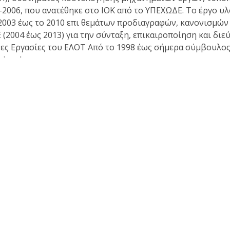
2006, που ανατέθηκε στο ΙΟΚ από το ΥΠΕΧΩΔΕ. Το έργο υλο
ο 2003 έως το 2010 επι θεμάτων προδιαγραφών, κανονισμ
 (2004 έως 2013) για την σύνταξη, επικαιροποίηση και δ
ς Εργασίες του ΕΛΟΤ Από το 1998 έως σήμερα σύμβουλος τ
himedes.gr
Θέσεις - απόψεις - σχόλια - ανακοινώσεις
Κα
Ανακοινώσεις
Απόψεις για αναπτυξιακά θέματα
Απόψεις επί τεχνικών θεμάτων
Γλώσσα, πολιτισμός και παιδεία
Εισηγήσεις σε ημερίδες και συνέδρια