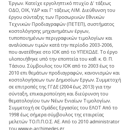
Έργων. Κατείχε εργοληπτικό πτυχίο Δ' τάξεως
ΟΔΟ, ΟΙΚ, ΥΔΡ και Γ' τάξεως ΛΙΜ. Διεύθυνση του
έργου σύνταξης των Προσωρινών Εθνικών
Τεχνικών Προδιαγραφών (ΠΕΤΕΠ), συστήματος
κοστολόγησης μηχανημάτων έργων,
τυποποιημένων περιγραφικών τιμολογίων και
αναλύσεων τιμών κατά την περίοδο 2003-2006,
που ανατέθηκε στο ΙΟΚ από το ΥΠΕΧΩΔΕ. Το έργο
υλοποιήθηκε υπό την εποπτεία του καθ. κ. Θ. Π.
Τάσιου. Σύμβουλος του ΙΟΚ από το 2003 έως το
2010 επι θεμάτων προδιαγραφών, κανονισμών και
κοστολογήσεων των Δημοσίων Εργων. Συμμετοχή
σε επιτροπές της ΓΓΔΕ (2004 έως 2013) για την
σύνταξη, επικαιροποίηση και διεύρυνση του
θεματολογίου των Νέων Ενιαίων Τιμολογίων.
Συμμετοχή σε Ομάδες Εργασίες του ΕΛΟΤ Από το
1998 έως σήμερα σύμβουλος της εταιρείας
μελετών ΤΟ.Π.Π.Ο.Σ. ΑΕ. Από το 2010 administrator
του www.e-archimedes.gr