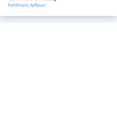
Κατάλογος άρθρων
Επαγγελματικά θέματα
Ασφαλιστική κάλυψη Μελέτης και Κατασκευής Εργων
Αφηγήσεις Μηχανικών
Νομικό Βήμα
Νομιμοποίηση αυθαιρέτων
Σύναψη συμβάσεων - Συμφωνητικά
Το επάγγελμα του Μηχανικού
Θέσεις - απόψεις - σχόλια - ανακοινώσεις
Ανακοινώσεις