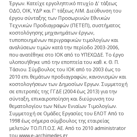
Έργων. Κατείχε εργοληπτικό πτυχίο Δ' τάξεως
ΟΔΟ, ΟΙΚ, ΥΔΡ και Γ' τάξεως ΛΙΜ. Διεύθυνση του
έργου σύνταξης των Προσωρινών Εθνικών
Τεχνικών Προδιαγραφών (ΠΕΤΕΠ), συστήματος
κοστολόγησης μηχανημάτων έργων,
τυποποιημένων περιγραφικών τιμολογίων και
αναλύσεων τιμών κατά την περίοδο 2003-2006,
που ανατέθηκε στο ΙΟΚ από το ΥΠΕΧΩΔΕ. Το έργο
υλοποιήθηκε υπό την εποπτεία του καθ. κ. Θ. Π.
Τάσιου. Σύμβουλος του ΙΟΚ από το 2003 έως το
2010 επι θεμάτων προδιαγραφών, κανονισμών και
κοστολογήσεων των Δημοσίων Εργων. Συμμετοχή
σε επιτροπές της ΓΓΔΕ (2004 έως 2013) για την
σύνταξη, επικαιροποίηση και διεύρυνση του
θεματολογίου των Νέων Ενιαίων Τιμολογίων.
Συμμετοχή σε Ομάδες Εργασίες του ΕΛΟΤ Από το
1998 έως σήμερα σύμβουλος της εταιρείας
μελετών ΤΟ.Π.Π.Ο.Σ. ΑΕ. Από το 2010 administrator
του www.e-archimedes.gr