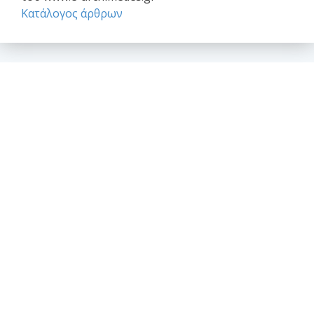
Κατάλογος άρθρων
Επαγγελματικά θέματα
Ασφαλιστική κάλυψη Μελέτης και Κατασκευής Εργων
Αφηγήσεις Μηχανικών
Νομικό Βήμα
Νομιμοποίηση αυθαιρέτων
Σύναψη συμβάσεων - Συμφωνητικά
Το επάγγελμα του Μηχανικού
Θέσεις - απόψεις - σχόλια - ανακοινώσεις
Ανακοινώσεις