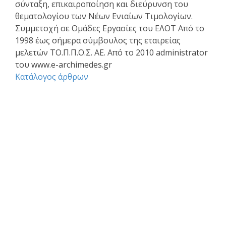
σύνταξη, επικαιροποίηση και διεύρυνση του
θεματολογίου των Νέων Ενιαίων Τιμολογίων.
Συμμετοχή σε Ομάδες Εργασίες του ΕΛΟΤ Από το
1998 έως σήμερα σύμβουλος της εταιρείας
μελετών ΤΟ.Π.Π.Ο.Σ. ΑΕ. Από το 2010 administrator
του www.e-archimedes.gr
Κατάλογος άρθρων
Επαγγελματικά θέματα
Ασφαλιστική κάλυψη Μελέτης και Κατασκευής Εργων
Αφηγήσεις Μηχανικών
Νομικό Βήμα
Νομιμοποίηση αυθαιρέτων
Σύναψη συμβάσεων - Συμφωνητικά