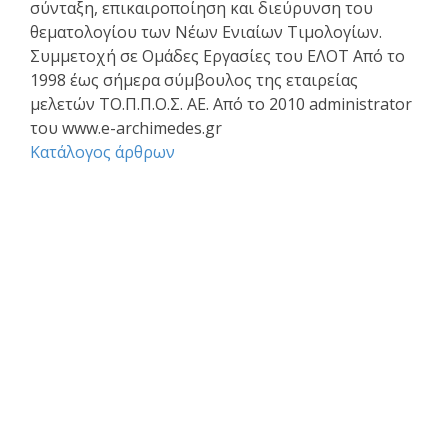
σύνταξη, επικαιροποίηση και διεύρυνση του
θεματολογίου των Νέων Ενιαίων Τιμολογίων.
Συμμετοχή σε Ομάδες Εργασίες του ΕΛΟΤ Από το
1998 έως σήμερα σύμβουλος της εταιρείας
μελετών ΤΟ.Π.Π.Ο.Σ. ΑΕ. Από το 2010 administrator
του www.e-archimedes.gr
Κατάλογος άρθρων
Επαγγελματικά θέματα
Ασφαλιστική κάλυψη Μελέτης και Κατασκευής Εργων
Αφηγήσεις Μηχανικών
Νομικό Βήμα
Νομιμοποίηση αυθαιρέτων
Σύναψη συμβάσεων - Συμφωνητικά