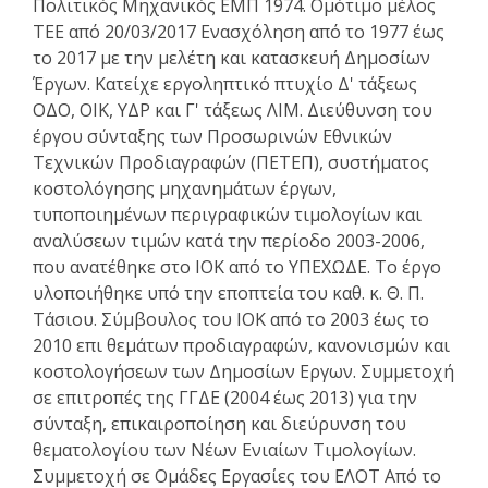
Πολιτικός Μηχανικός ΕΜΠ 1974. Ομότιμο μέλος
ΤΕΕ από 20/03/2017 Ενασχόληση από το 1977 έως
το 2017 με την μελέτη και κατασκευή Δημοσίων
Έργων. Κατείχε εργοληπτικό πτυχίο Δ' τάξεως
ΟΔΟ, ΟΙΚ, ΥΔΡ και Γ' τάξεως ΛΙΜ. Διεύθυνση του
έργου σύνταξης των Προσωρινών Εθνικών
Τεχνικών Προδιαγραφών (ΠΕΤΕΠ), συστήματος
κοστολόγησης μηχανημάτων έργων,
τυποποιημένων περιγραφικών τιμολογίων και
αναλύσεων τιμών κατά την περίοδο 2003-2006,
που ανατέθηκε στο ΙΟΚ από το ΥΠΕΧΩΔΕ. Το έργο
υλοποιήθηκε υπό την εποπτεία του καθ. κ. Θ. Π.
Τάσιου. Σύμβουλος του ΙΟΚ από το 2003 έως το
2010 επι θεμάτων προδιαγραφών, κανονισμών και
κοστολογήσεων των Δημοσίων Εργων. Συμμετοχή
σε επιτροπές της ΓΓΔΕ (2004 έως 2013) για την
σύνταξη, επικαιροποίηση και διεύρυνση του
θεματολογίου των Νέων Ενιαίων Τιμολογίων.
Συμμετοχή σε Ομάδες Εργασίες του ΕΛΟΤ Από το