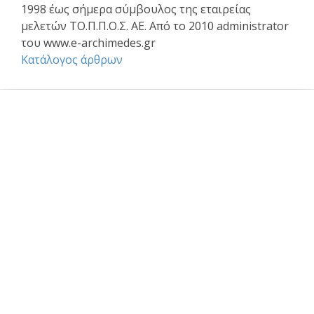
1998 έως σήμερα σύμβουλος της εταιρείας
μελετών ΤΟ.Π.Π.Ο.Σ. ΑΕ. Από το 2010 administrator
του www.e-archimedes.gr
Κατάλογος άρθρων
Επαγγελματικά θέματα
Ασφαλιστική κάλυψη Μελέτης και Κατασκευής Εργων
Αφηγήσεις Μηχανικών
Νομικό Βήμα
Νομιμοποίηση αυθαιρέτων
Σύναψη συμβάσεων - Συμφωνητικά
Το επάγγελμα του Μηχανικού