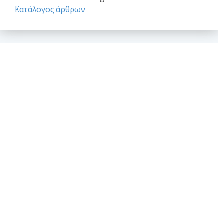
Κατάλογος άρθρων
Επαγγελματικά θέματα
Ασφαλιστική κάλυψη Μελέτης και Κατασκευής Εργων
Αφηγήσεις Μηχανικών
Νομικό Βήμα
Νομιμοποίηση αυθαιρέτων
Σύναψη συμβάσεων - Συμφωνητικά
Το επάγγελμα του Μηχανικού
Θέσεις - απόψεις - σχόλια - ανακοινώσεις
Ανακοινώσεις