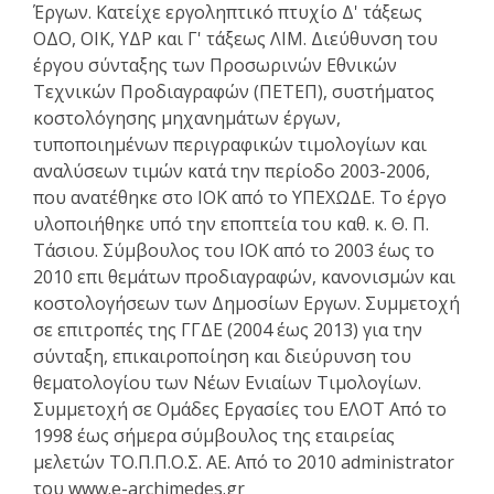
Έργων. Κατείχε εργοληπτικό πτυχίο Δ' τάξεως
ΟΔΟ, ΟΙΚ, ΥΔΡ και Γ' τάξεως ΛΙΜ. Διεύθυνση του
έργου σύνταξης των Προσωρινών Εθνικών
Τεχνικών Προδιαγραφών (ΠΕΤΕΠ), συστήματος
κοστολόγησης μηχανημάτων έργων,
τυποποιημένων περιγραφικών τιμολογίων και
αναλύσεων τιμών κατά την περίοδο 2003-2006,
που ανατέθηκε στο ΙΟΚ από το ΥΠΕΧΩΔΕ. Το έργο
υλοποιήθηκε υπό την εποπτεία του καθ. κ. Θ. Π.
Τάσιου. Σύμβουλος του ΙΟΚ από το 2003 έως το
2010 επι θεμάτων προδιαγραφών, κανονισμών και
κοστολογήσεων των Δημοσίων Εργων. Συμμετοχή
σε επιτροπές της ΓΓΔΕ (2004 έως 2013) για την
σύνταξη, επικαιροποίηση και διεύρυνση του
θεματολογίου των Νέων Ενιαίων Τιμολογίων.
Συμμετοχή σε Ομάδες Εργασίες του ΕΛΟΤ Από το
1998 έως σήμερα σύμβουλος της εταιρείας
μελετών ΤΟ.Π.Π.Ο.Σ. ΑΕ. Από το 2010 administrator
του www.e-archimedes.gr