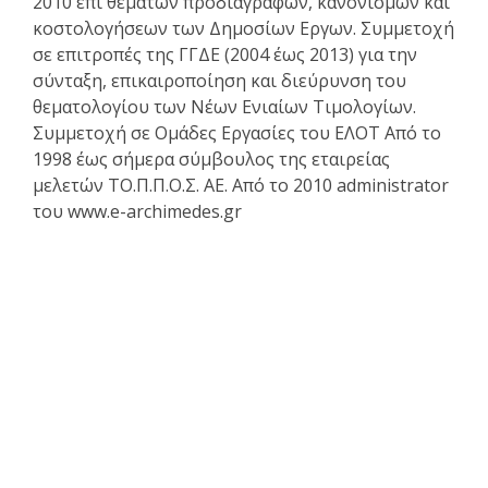
2010 επι θεμάτων προδιαγραφών, κανονισμών και
κοστολογήσεων των Δημοσίων Εργων. Συμμετοχή
σε επιτροπές της ΓΓΔΕ (2004 έως 2013) για την
σύνταξη, επικαιροποίηση και διεύρυνση του
θεματολογίου των Νέων Ενιαίων Τιμολογίων.
Συμμετοχή σε Ομάδες Εργασίες του ΕΛΟΤ Από το
1998 έως σήμερα σύμβουλος της εταιρείας
μελετών ΤΟ.Π.Π.Ο.Σ. ΑΕ. Από το 2010 administrator
του www.e-archimedes.gr
Κατάλογος άρθρων
Επαγγελματικά θέματα
Ασφαλιστική κάλυψη Μελέτης και Κατασκευής Εργων
Αφηγήσεις Μηχανικών