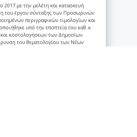
 2017 με την μελέτη και κατασκευή
υνση του έργου σύνταξης των Προσωρινών
οιημένων περιγραφικών τιμολογίων και
ποιήθηκε υπό την εποπτεία του καθ. κ.
ών και κοστολογήσεων των Δημοσίων
ιεύρυνση του θεματολογίου των Νέων
ης εταιρείας μελετών ΤΟ.Π.Π.Ο.Σ. ΑΕ.
νονιστικά κείμενα - Τυποποίηση
Θέματα κωδικοποίησης
Θέματα τυποποίησης - πιστοποίησης
Θεσμικό πλαίσιο