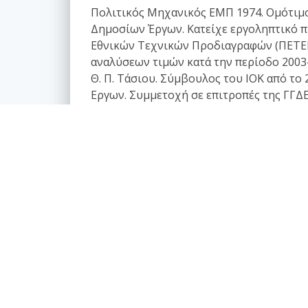
Πολιτικός Μηχανικός ΕΜΠ 1974. Ομότιμο 
Δημοσίων Έργων. Κατείχε εργοληπτικό π
Εθνικών Τεχνικών Προδιαγραφών (ΠΕΤΕΠ
αναλύσεων τιμών κατά την περίοδο 2003-
Θ. Π. Τάσιου. Σύμβουλος του ΙΟΚ από τ
Εργων. Συμμετοχή σε επιτροπές της ΓΓΔΕ
Ενιαίων Τιμολογίων. Συμμετοχή σε Ομάδε
Από το 2010 administrator του www.e-arc
Κατάλογος άρθρων
Επαγγελματικά θέματα
Ασφαλιστική κάλυψη Μελέτης και Κατασκευής
Εργων
Αφηγήσεις Μηχανικών