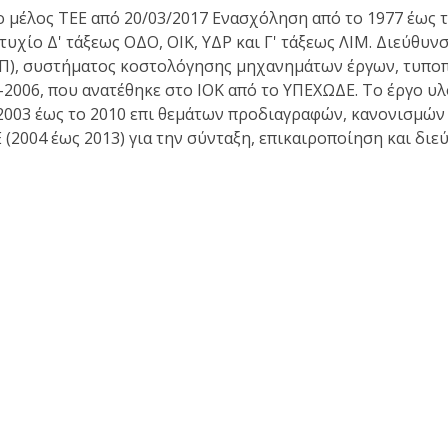
μέλος ΤΕΕ από 20/03/2017 Ενασχόληση από το 1977 έως το
τυχίο Δ' τάξεως ΟΔΟ, ΟΙΚ, ΥΔΡ και Γ' τάξεως ΛΙΜ. Διεύθ
), συστήματος κοστολόγησης μηχανημάτων έργων, τυποπ
2006, που ανατέθηκε στο ΙΟΚ από το ΥΠΕΧΩΔΕ. Το έργο υλο
ο 2003 έως το 2010 επι θεμάτων προδιαγραφών, κανονισμ
 (2004 έως 2013) για την σύνταξη, επικαιροποίηση και δ
ς Εργασίες του ΕΛΟΤ Από το 1998 έως σήμερα σύμβουλος τ
himedes.gr
Θέσεις - απόψεις - σχόλια - ανακοινώσεις
Κα
Ανακοινώσεις
Απόψεις για αναπτυξιακά θέματα
Απόψεις επί τεχνικών θεμάτων