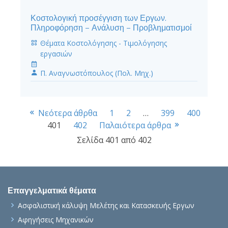
Κοστολογική προσέγγιση των Εργων.
Πληροφόρηση – Ανάλυση – Προβληματισμοί
Θέματα Κοστολόγησης - Τιμολόγησης
εργασιών
Π. Αναγνωστόπουλος (Πολ. Μηχ.)
Πλοήγηση
Σελίδα
Σελίδα
Σελίδα
Σελίδα
Νεότερα άθρθα
1
2
…
399
400
Σελίδα
Σελίδα
401
402
Παλαιότερα άρθρα
καταλόγου
Σελίδα 401 από 402
άρθρων
Επαγγελματικά θέματα
Ασφαλιστική κάλυψη Μελέτης και Κατασκευής Εργων
Αφηγήσεις Μηχανικών